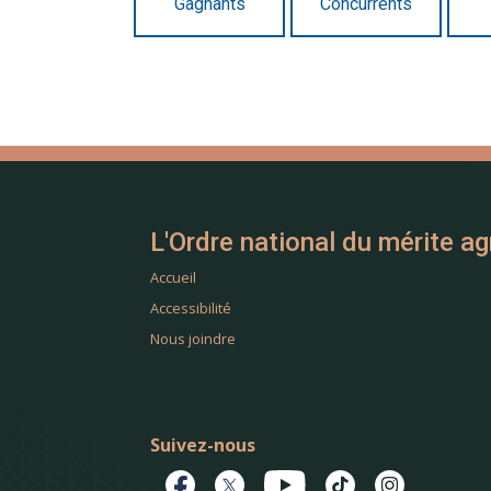
Gagnants
Concurrents
L'Ordre national du mérite ag
Accueil
Accessibilité
Nous joindre
Suivez-nous