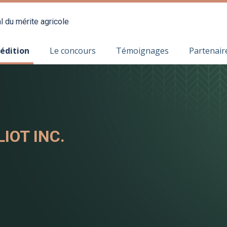
l du mérite agricole
 édition
Le concours
Témoignages
Partenair
IOT INC.