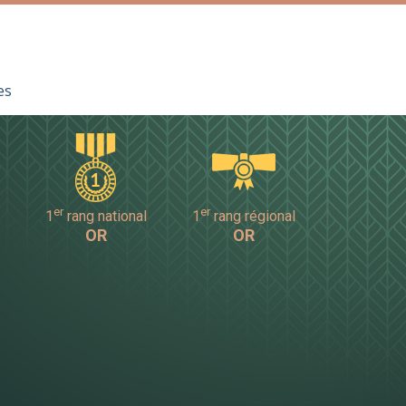
es
er
er
1
rang national
1
rang régional
OR
OR