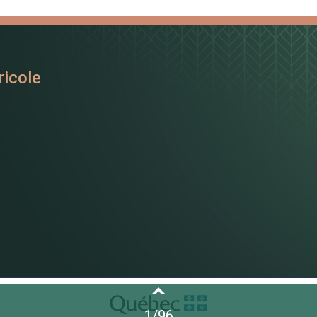
ricole
1
/
96