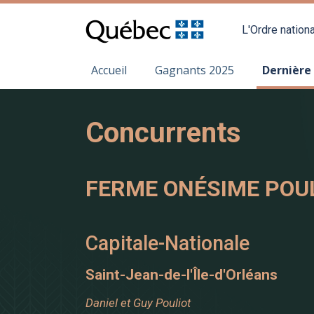
L'Ordre nationa
Accueil
Gagnants 2025
Dernière
Concurrents
FERME ONÉSIME POUL
Capitale-Nationale
Saint-Jean-de-l'Île-d'Orléans
Daniel et Guy Pouliot