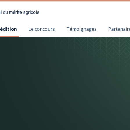
l du mérite agricole
 édition
Le concours
Témoignages
Partenair