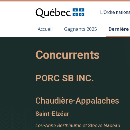
L'Ordre nationa
Accueil
Gagnants 2025
Dernière
Concurrents
PORC SB INC.
Chaudière-Appalaches
Saint-Elzéar
Lori-Anne Berthiaume et Steeve Nadeau