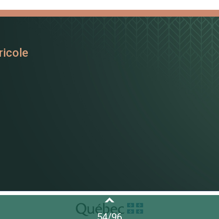
ricole
54
/
96